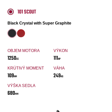
101 SCOUT
Black Crystal with Super Graphite
OBJEM MOTORA
VÝKON
1250
111
CC
HP
KRÚTIVÝ MOMENT
VÁHA
109
249
NM
KG
VÝŠKA SEDLA
680
MM