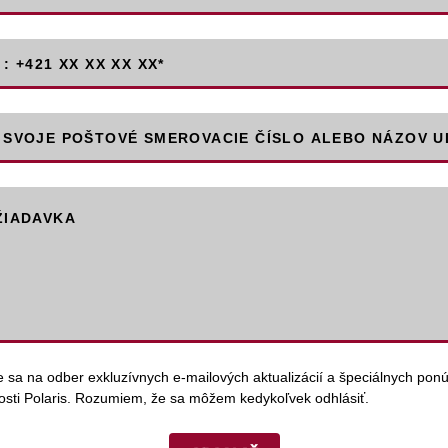
: +421 XX XX XX XX
*
 SVOJE POŠTOVÉ SMEROVACIE ČÍSLO ALEBO NÁZOV U
ŽIADAVKA
te sa na odber exkluzívnych e-mailových aktualizácií a špeciálnych pon
osti Polaris. Rozumiem, že sa môžem kedykoľvek odhlásiť.