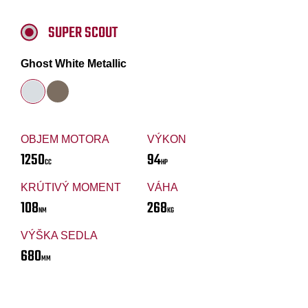
SUPER SCOUT
Ghost White Metallic
OBJEM MOTORA
VÝKON
1250
94
CC
HP
KRÚTIVÝ MOMENT
VÁHA
108
268
NM
KG
VÝŠKA SEDLA
680
MM