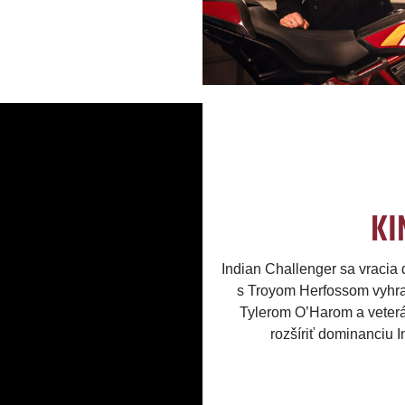
KI
Indian Challenger sa vracia 
s Troyom Herfossom vyhra
Tylerom O’Harom a veterá
rozšíriť dominanciu 