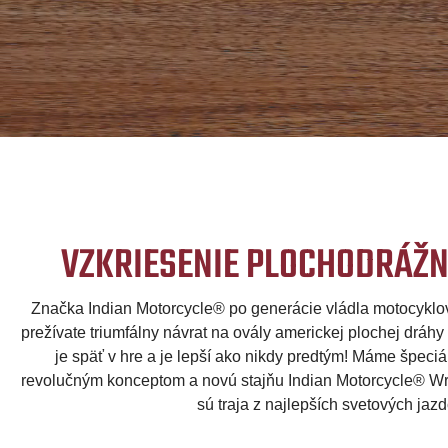
VZKRIESENIE PLOCHODRÁŽN
Značka Indian Motorcycle® po generácie vládla motocyklo
prežívate triumfálny návrat na ovály americkej plochej dráhy 
je späť v hre a je lepší ako nikdy predtým! Máme špeci
revolučným konceptom a novú stajňu Indian Motorcycle® Wr
sú traja z najlepších svetových jazd