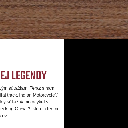
EJ LEGENDY
vým súťažiam. Teraz s nami
flat track. Indian Motorcycle®
álny súťažný motocykel s
ecking Crew™, ktorej členmi
cov.