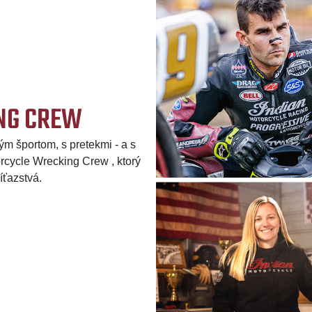
NG CREW
m športom, s pretekmi - a s
rcycle Wrecking Crew , ktorý
íťazstvá.