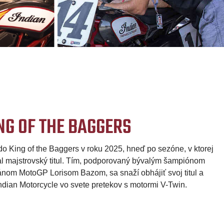
NG OF THE BAGGERS
do King of the Baggers v roku 2025, hneď po sezóne, v ktorej
l majstrovský titul. Tím, podporovaný bývalým šampiónom
nom MotoGP Lorisom Bazom, sa snaží obhájiť svoj titul a
Indian Motorcycle vo svete pretekov s motormi V-Twin.