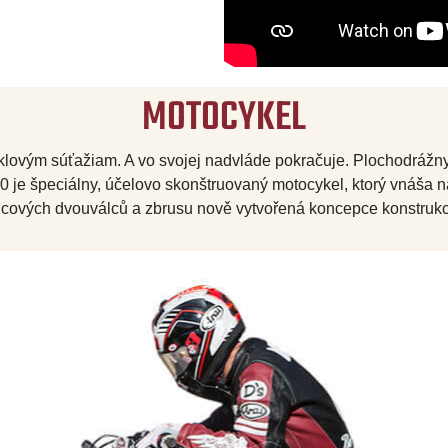
MOTOCYKEL
lovým súťažiam. A vo svojej nadvláde pokračuje. Plochodrážny 
0 je špeciálny, účelovo skonštruovaný motocykel, ktorý vnáša 
licových dvouválců a zbrusu nově vytvořená koncepce konstrukc