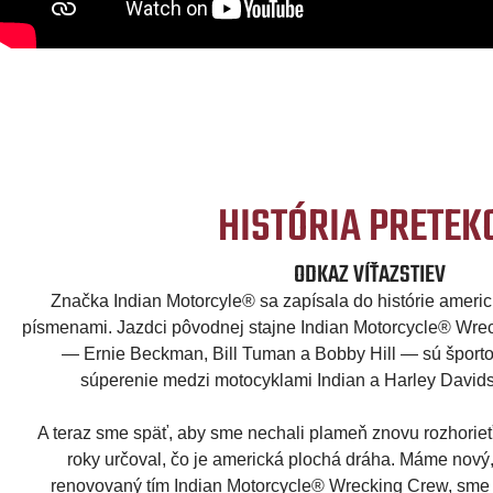
HISTÓRIA PRETEK
ODKAZ VÍŤAZSTIEV
Značka Indian Motorcyle® sa zapísala do histórie americ
písmenami. Jazdci pôvodnej stajne Indian Motorcycle® Wrec
— Ernie Beckman, Bill Tuman a Bobby Hill — sú šport
súperenie medzi motocyklami Indian a Harley David
A teraz sme späť, aby sme nechali plameň znovu rozhorieť
roky určoval, čo je americká plochá dráha. Máme nový
renovovaný tím Indian Motorcycle® Wrecking Crew, sme 