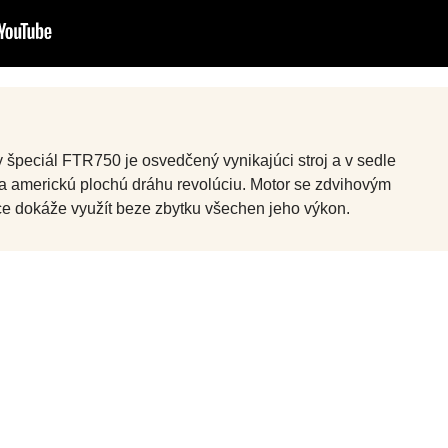
špeciál FTR750 je osvedčený vynikajúci stroj a v sedle
na americkú plochú dráhu revolúciu. Motor se zdvihovým
e dokáže využít beze zbytku všechen jeho výkon.