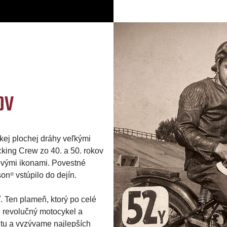
OV
kej plochej dráhy veľkými
king Crew zo 40. a 50. rokov
ovými ikonami. Povestné
son
vstúpilo do dejín.
®
. Ten plameň, ktorý po celé
, revolučný motocykel a
tu a vyzývame najlepších